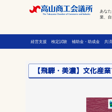
あなた
業、自
経営支援
検定試験
補助金・助成金
共
【飛騨・美濃】文化産業