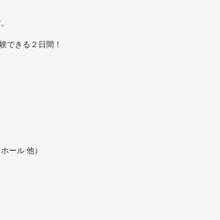
す。
体験できる２日間！
ホール 他）