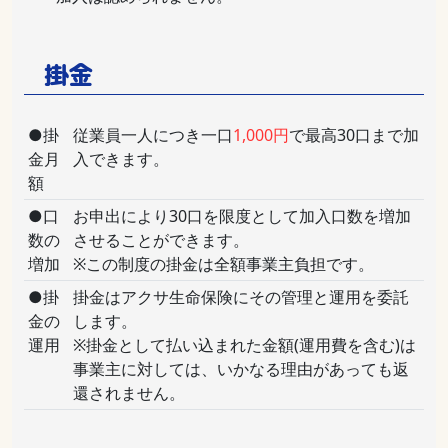
掛金
●掛
従業員一人につき一口
1,000円
で
最高30口
まで加
金月
入できます。
額
●口
お申出により
30口
を限度として加入口数を増加
数の
させることができます。
増加
※この制度の掛金は全額事業主負担です。
●掛
掛金はアクサ生命保険にその管理と運用を委託
金の
します。
運用
※掛金として払い込まれた金額(運用費を含む)は
事業主に対しては、いかなる理由があっても返
還されません。