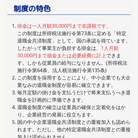
制度の特色
掛金は一人月額30,000円まで非課税です。
この制度は所得税法施行令第73条に定める「特定
退職金共済制度」として、国の承認を得ています。
したがって事業主が負担する掛金は、
1人月額
30,000円まで損金または必要経費に計上
できま
す。しかも従業員の給与になりません。(所得税法
施行令第64条、法人税法施行令第135条)
この制度を採用することにより、中小企業でも大企
業なみの退職金制度が容易に確立できます。
毎月定額の掛け金を支払うだけで将来支払うべき退
職金を計画的に準備できます。
退職金制度の確立は従業員の確保と定着化をはか
り、企業経営の発展に役立ちます。
国の中小企業退職金共済制度との重複加入も認めら
れます。ただし、他の特定退職金共済制度との重複
加入は認められません。