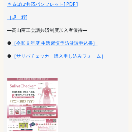
さるぼぼ共済パンフレット[ PDF ]
［規 程]
―高山商工会議共済制度加入者優待―
●
［令和８年度 生活習慣予防健診申込書］
●
［サリバチェッカー購入申し込みフォーム］