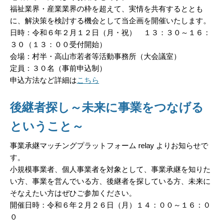
福祉業界・産業業界の枠を超えて、実情を共有するととも
に、解決策を検討する機会として当
企画を開催いたします。
日時：令和６年２月１２日（月・祝） １３：３０～１６：
３０（１３：００受付開始）
会場：
村半・高山市若者等活動事務所（大会議室）
定員：
３０名（事前申込制）
申込方法など詳細は
こちら
後継者探し～未来に事業をつなげる
ということ～
事業承継マッチングプラットフォーム relay
よりお知らせで
す。
小規模事業者、個人事業者を対象として、事業承継を知りた
い方、事業を営んでいる方、後継者を探している方、未来に
そなえたい方はぜひご参加ください。
開催日時：令和６年２月２６日（月）１４：００～１６：０
０